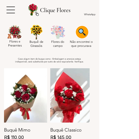
Clique Flores
WhatsApp
Flores e
Buquê de
Flores do
Não encontrei o
Presentes
Girassóis
campo
que procurava
Caso algum item do buque como : Embalagem e arranjos esteja
indisponível, será substituído por outro de valor equivalente. Verifique.
Buquê Mimo
Buquê Classico
R$ 110,00
R$ 145,00