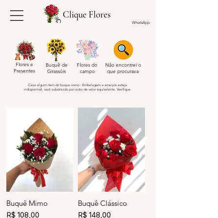
Clique Flores
WhatsApp
Flores e
Buquê de
Flores do
Não encontrei o
Presentes
Girassóis
campo
que procurava
Caso algum item do buque como : Embalagem e arranjos esteja
indisponível, será substituído por outro de valor equivalente. Verifique.
Buquê Mimo
Buquê Clássico
R$ 108,00
R$ 148,00