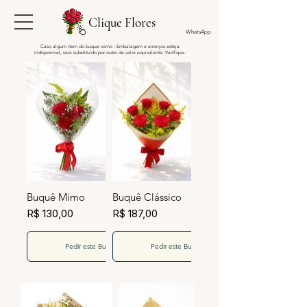
Clique Flores
WhatsApp
Caso algum item do buque como : Embalagem e arranjos esteja
indisponível, será substituído por outro de valor equivalente. Verifique.
Buquê Mimo
Buquê Clássico
R$ 130,00
R$ 187,00
Pedir este Buquê
Pedir este Buquê