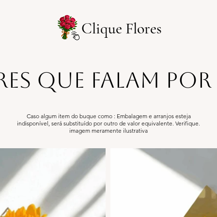
Clique Flores
res que falam por
Caso algum item do buque como : Embalagem e arranjos esteja
indisponível, será substituído por outro de valor equivalente. Verifique.
​imagem meramente ilustrativa