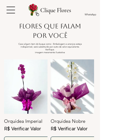
Clique Flores
WhatsApp
Flores que falam
por você
Caso algum item do buque como : Embalagem e arranjos esteja
indisponível, será substituído por outro de valor equivalente.
Verifique.
​imagem meramente ilustrativa
Orquídea Imperial
Orquídea Nobre
R$ Verificar Valor
R$ Verificar Valor