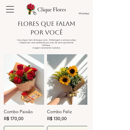
Clique Flores
WhatsApp
Flores que falam
por você
Caso algum item do buque como : Embalagem e arranjos esteja
indisponível, será substituído por outro de valor equivalente.
Verifique.
​imagem meramente ilustrativa
Combo Paixão
Combo Feliz
R$ 170,00
R$ 130,00