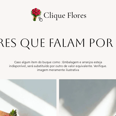
Clique Flores
res que falam por
Caso algum item do buque como : Embalagem e arranjos esteja
indisponível, será substituído por outro de valor equivalente. Verifique.
​imagem meramente ilustrativa